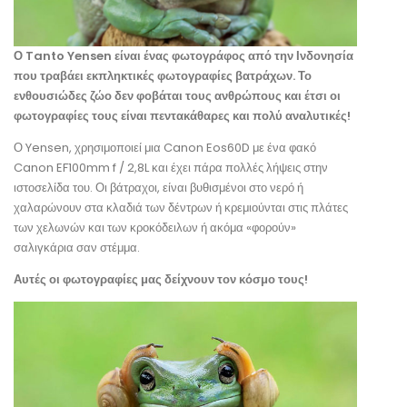
Ο Tanto Yensen είναι ένας φωτογράφος από την Ινδονησία
που τραβάει εκπληκτικές φωτογραφίες βατράχων. Το
ενθουσιώδες ζώο δεν φοβάται τους ανθρώπους και έτσι οι
φωτογραφίες τους είναι πεντακάθαρες και πολύ αναλυτικές!
Ο Yensen, χρησιμοποιεί μια Canon Eos60D με ένα φακό
Canon EF100mm f / 2,8L και έχει πάρα πολλές λήψεις στην
ιστοσελίδα του. Οι βάτραχοι, είναι βυθισμένοι στο νερό ή
χαλαρώνουν στα κλαδιά των δέντρων ή κρεμιούνται στις πλάτες
των χελωνών και των κροκόδειλων ή ακόμα «φορούν»
σαλιγκάρια σαν στέμμα.
Αυτές οι φωτογραφίες μας δείχνουν τον κόσμο τους!