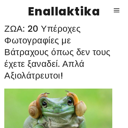
Enallaktika
ΖΩΑ: 20 Υπέροχες
NEWS
Φωτογραφίες με
Βάτραχους όπως δεν τους
ΥΓΕΙΑ
έχετε ξαναδεί. Απλά
ΣΥΝΤΑΓΕΣ
Αξιολάτρευτοι!
ΔΙΑΦΟΡΑ
ΕΝΑΛΛΑΚΤΙΚΑ
ΑΥΤΑΡΚΕΙΑ
ΣΧΕΣΕΙΣ
ΚΑΛΛΙΕΡΓΕΙΕΣ