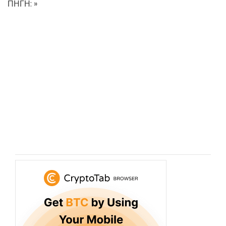
ΠΗΓΗ: »