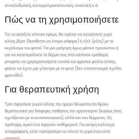
αντιοξειδωτική, κυτταροπροστατευτική, υπακτική κ.ά.
Πώς να τη χρησιμοποιήσετε
Για να φτιάξετε κάποια κρέμα, θα πρέπει να αγοράσετε χυμό
αλόης βέρα (διατίθεται ως έτοιμο ρόφημα) ή τζελ (γέλη) με το
εκχύλισμα του φυτού. Για μια γρήγορη όμως μάσκα προσώπου ή
για να καταπραΰνετε το δέρμα σας από κάποιον ερεθισμό,
μπορείτε να χρησιμοποιήσετε τοπικά και φρέσκα φύλλα αλόης,
φτάνει να έχετε μια γλάστρα με το φυτό (δεν απαιτεί καμιά σχεδόν
φροντίδα).
Για θεραπευτική χρήση
Τρία σφηνάκια χυμού αλόης την ημέρα θεωρείται ότι δρουν
θεραπευτικά για διάφορες παθήσεις του οργανισμού (κυρίως όσες
σχετίζονται με το ανοσοποιητικό), αλλά και του δέρματος. Ως
πρόληψη, αρκεί ένα σφηνάκι καθημερινά. Για ακόμη καλύτερη
απορρόφηση, είναι προτιμότερο να πίνετε το χυμό ενώ είστε
νηστικοί.