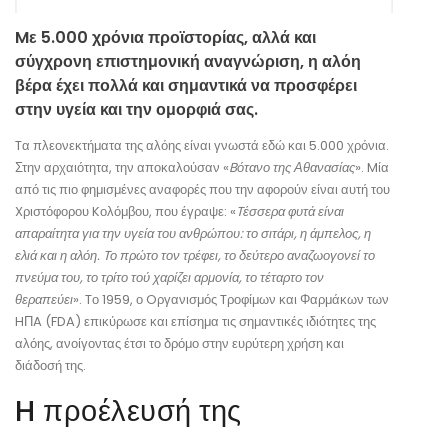
Mε 5.000 χρόνια προϊστορίας, αλλά και
σύγχρονη επιστημονική αναγνώριση, η αλόη
βέρα έχει πολλά και σημαντικά να προσφέρει
στην υγεία και την ομορφιά σας.
Tα πλεονεκτήματα της αλόης είναι γνωστά εδώ και 5.000 χρόνια.
Στην αρχαιότητα, την αποκαλούσαν «
Bότανο της Αθανασίας
». Mία
από τις πιο φημισμένες αναφορές που την αφορούν είναι αυτή του
Xριστόφορου Kολόμβου, που έγραψε: «
Tέσσερα φυτά είναι
απαραίτητα για την υγεία του ανθρώπου: το σιτάρι, η άμπελος, η
ελιά και η αλόη. Tο πρώτο τον τρέφει, το δεύτερο αναζωογονεί το
πνεύμα του, το τρίτο τού χαρίζει αρμονία, το τέταρτο τον
θεραπεύει
». Tο 1959, ο Oργανισμός Tροφίμων και Φαρμάκων των
HΠA (FDA) επικύρωσε και επίσημα τις σημαντικές ιδιότητες της
αλόης, ανοίγοντας έτσι το δρόμο στην ευρύτερη χρήση και
διάδοσή της.
H προέλευσή της