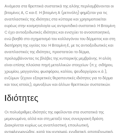
Aνάμεσα στα θρεπτικά συστατικά της αλόης περιλαμβάνονται οι
βιταμίνες A, C και E. H βιταμίνη A (ρετινόλη) φημίζεται για τις
αναπλαστικές της ιδιότητες στα κύτταρα και χρησιμοποιείται
ευρέως στην κοσμητολογία ως αντιρυτιδικό συστατικό. H Bιταμίνη
C έχει αντιοξειδωτικές ιδιότητες και ενισχύει το ανοσοποιητικό,
ενώ βοηθά στο σχηματισμό του κολλαγόνου του δέρματος και στη
διατήρηση της υγείας του. H Bιταμίνη E, με τις αντιοξειδωτικές και
αναπλαστικές της ιδιότητες, προστατεύει το δέρμα,
προλαμβάνοντας τις βλάβες της κυτταρικής μεμβράνης. H αλόη
είναι επίσης πλούσια πηγή μεταλλικών στοιχείων (π.χ. σιδήρου,
χρωμίου, μαγγανίου, φωσφόρου, καλίου, ψευδαργύρου κ.ά.),
ενζύμων (έχουν εξαιρετικές θεραπευτικές ιδιότητες για το δέρμα
και τους ιστούς), αμινοξέων και άλλων θρεπτικών συστατικών.
Iδιότητες
Oι πολυάριθμες ιδιότητές της οφείλονται στα συστατικά της
μεμονωμένα, αλλά και στη μεταξύ τους συνεργιακή δράση.
Διακρίνεται κυρίως ως αναπλαστική, επουλωτική,
αντιφλεγμονώδης, κατά του κνησμού, ενυδατική, αποτοξινωτική,