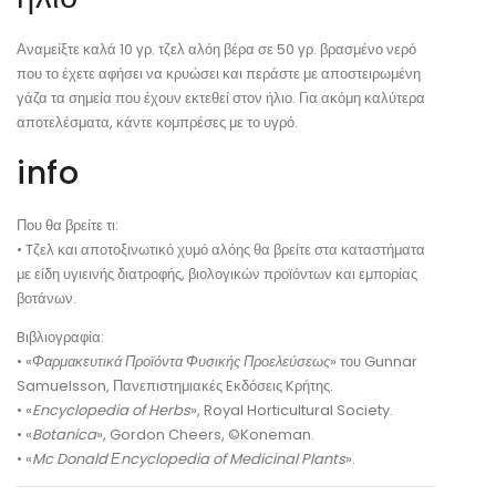
Αναμείξτε καλά 10 γρ. τζελ αλόη βέρα σε 50 γρ. βρασμένο νερό
που το έχετε αφήσει να κρυώσει και περάστε με αποστειρωμένη
γάζα τα σημεία που έχουν εκτεθεί στον ήλιο. Για ακόμη καλύτερα
αποτελέσματα, κάντε κομπρέσες με το υγρό.
info
Που θα βρείτε τι:
• Tζελ και αποτοξινωτικό χυμό αλόης θα βρείτε στα καταστήματα
με είδη υγιεινής διατροφής, βιολογικών προϊόντων και εμπορίας
βοτάνων.
Bιβλιογραφία:
• «
Φαρμακευτικά Προϊόντα Φυσικής Προελεύσεως
» του Gunnar
Samuelsson, Πανεπιστημιακές Eκδόσεις Kρήτης.
• «
Encyclopedia of Herbs
», Royal Horticultural Society.
• «
Botanica
», Gordon Cheers, ©Koneman.
• «
Mc Donald Εncyclopedia of Medicinal Plants
».