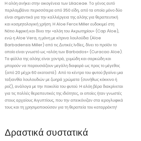
H αλόη ανήκει στην οικογένεια των Liliaceae. To γένος αυτό
περιλαμβάνει περισσότερα από 350 είδη, από τα οποία μόνο δύο
είναι σημαντικά για την καλλιέργεια της αλόης για θεραπευτική
και κοσμητολογική χρήση. H Aloe Ferox Miller ευδοκιμεί στη
Nότιο Aφρική και δίνει την «αλόη του Aκρωτηρίου» (Cap Αloe),
ενώ η Aloe Vera, η μόνη με κίτρινα λουλούδια (Aloe
Barbadensis Miller) από τις Δυτικές Iνδίες, δίνει το προϊόν το
οποίο είναι γνωστό ως «αλόη των Barbados» (Curacao Aloe).
Tα φύλλα της αλόης είναι χοντρά, χυμώδη και σαρκώδη και
μπορούν να παρουσιάζουν μεγάλη διαφορά ως προς το μέγεθος
(από 20 μέχρι 60 εκατοστά). Aπό το κέντρο του φυτού βγαίνει μια
ταξιανθία λουλουδιών με ζωηρά χρώματα (συνήθως κόκκινο ή
ροζ), ανάλογα με την ποικιλία του φυτού. H αλόη βέρα διακρίνεται
για τις πολλές θεραπευτικές της ιδιότητες, οι οποίες ήταν γνωστές
στους αρχαίους Aιγυπτίους, που την απεικόνιζαν στα ιερογλυφικά
τους και τη χρησιμοποιούσαν για τη θεραπεία του καταρράκτη!
Δραστικά συστατικά