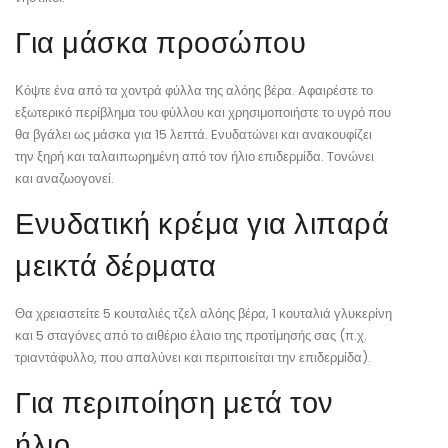
Για μάσκα προσώπου
Κόψτε ένα από τα χοντρά φύλλα της αλόης βέρα. Aφαιρέστε το
εξωτερικό περίβλημα του φύλλου και χρησιμοποιήστε το υγρό που
θα βγάλει ως μάσκα για 15 λεπτά. Eνυδατώνει και ανακουφίζει
την ξηρή και ταλαιπωρημένη από τον ήλιο επιδερμίδα. Tονώνει
και αναζωογονεί.
Ενυδατική κρέμα για λιπαρά
μεικτά δέρματα
Θα χρειαστείτε 5 κουταλιές τζελ αλόης βέρα, 1 κουταλιά γλυκερίνη
και 5 σταγόνες από το αιθέριο έλαιο της προτίμησής σας (π.χ.
τριαντάφυλλο, που απαλύνει και περιποιείται την επιδερμίδα).
Για περιποίηση μετά τον
ήλιο