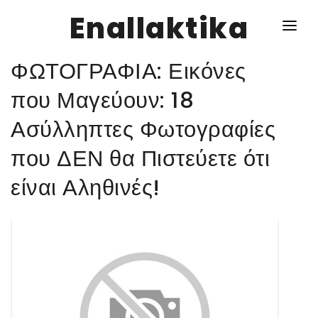
Enallaktika
ΦΩΤΟΓΡΑΦΙΑ: Εικόνες
NEWS
που Μαγεύουν: 18
Ασύλληπτες Φωτογραφίες
ΥΓΕΙΑ
που ΔΕΝ θα Πιστεύετε ότι
ΣΥΝΤΑΓΕΣ
είναι Αληθινές!
ΔΙΑΦΟΡΑ
ΕΝΑΛΛΑΚΤΙΚΑ
ΑΥΤΑΡΚΕΙΑ
ΣΧΕΣΕΙΣ
ΚΑΛΛΙΕΡΓΕΙΕΣ