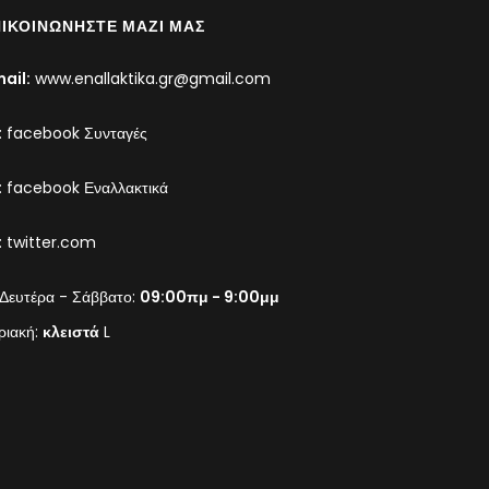
ΙΚΟΙΝΩΝΉΣΤΕ ΜΑΖΊ ΜΑΣ
ail:
www.enallaktika.gr@gmail.com
:
facebook Συνταγές
:
facebook Εναλλακτικά
:
twitter.com
Δευτέρα - Σάββατο:
09:00πμ - 9:00μμ
ριακή:
κλειστά
L