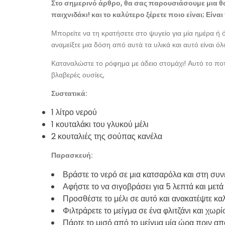
Στο σημερινό άρθρο, θα σας παρουσιάσουμε μια θ
παιχνιδάκι! και το καλύτερο ξέρετε ποιο είναι; Είνα
Μπορείτε να τη κρατήσετε στο ψυγείο για μία ημέρα ή 
αναμείξτε μια δόση από αυτά τα υλικά και αυτό είναι όλ
Καταναλώστε το ρόφημα με άδειο στομάχι! Αυτό το ποτό
βλαβερές ουσίες,
Συστατικά:
1 λίτρο νερού
1 κουταλάκι του γλυκού μέλι
2 κουταλιές της σούπας κανέλα
Παρασκευή:
Βράστε το νερό σε μια κατσαρόλα και στη συν
Αφήστε το να σιγοβράσει για 5 λεπτά και μετά 
Προσθέστε το μέλι σε αυτό και ανακατέψτε καλ
Φιλτράρετε το μείγμα σε ένα φλιτζάνι και χωρί
Πάρτε το μισό από το μείγμα μία ώρα πριν απ