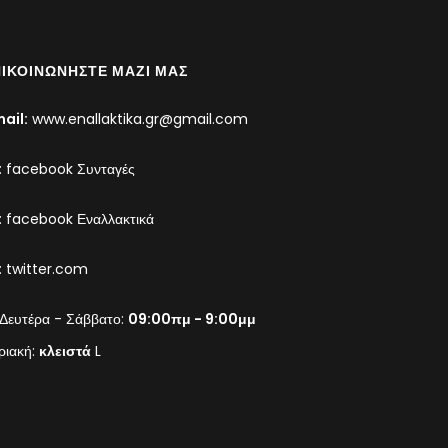
ΙΚΟΙΝΩΝΉΣΤΕ ΜΑΖΊ ΜΑΣ
ail:
www.enallaktika.gr@gmail.com
:
facebook Συνταγές
:
facebook Εναλλακτικά
:
twitter.com
Δευτέρα - Σάββατο:
09:00πμ - 9:00μμ
ριακή:
κλειστά
L