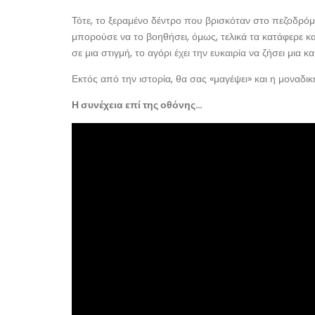
Τότε, το ξεραμένο δέντρο που βρισκόταν στο πεζοδρόμιο
μπορούσε να το βοηθήσει, όμως, τελικά τα κατάφερε και 
σε μια στιγμή, το αγόρι έχει την ευκαιρία να ζήσει μια 
Εκτός από την ιστορία, θα σας «μαγέψει» και η μοναδ
Η συνέχεια επί της οθόνης…