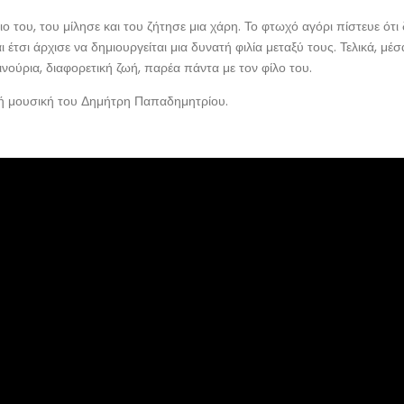
 του, του μίλησε και του ζήτησε μια χάρη. Το φτωχό αγόρι πίστευε ότι 
έτσι άρχισε να δημιουργείται μια δυνατή φιλία μεταξύ τους. Τελικά, μέσ
καινούρια, διαφορετική ζωή, παρέα πάντα με τον φίλο του.
ική μουσική του Δημήτρη Παπαδημητρίου.