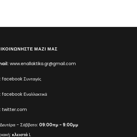
ΙΚΟΙΝΩΝΉΣΤΕ ΜΑΖΊ ΜΑΣ
ail:
www.enallaktika.gr@gmail.com
:
facebook Συνταγές
:
facebook Εναλλακτικά
:
twitter.com
Δευτέρα - Σάββατο:
09:00πμ - 9:00μμ
ριακή:
κλειστά
L