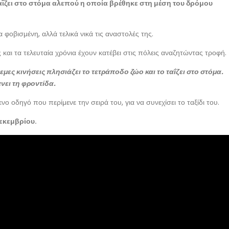
ταΐζει στο στόμα αλεπού η οποία βρέθηκε στη μέση του δρόμου
 φοβισμένη, αλλά τελικά νικά τις αναστολές της.
αι τα τελευταία χρόνια έχουν κατέβει στις πόλεις αναζητώντας τροφή.
μες κινήσεις πλησιάζει το τετράποδο ζώο και το ταΐζει στο στόμα.
νει τη φροντίδα.
 οδηγό που περίμενε την σειρά του, για να συνεχίσει το ταξίδι του.
Δεκεμβρίου.