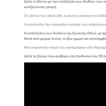
Δείτε το βίντεο με την υπάλληλο των διοδίων που 
αναζητώντας τροφή.
Στο βίντεο που ακολουθεί, η αλεπού στέκεται στα διόδια
Οι αλεπούδες δεν πλησιάζουν εύκολα τους ανθρώπους κ
Η υπάλληλος των διοδίων της Εγνατίας Οδού, με ήρε
Μετά από μερικά λεπτά, το ζώο ηρεμεί και απολαμβά
Μια συγκινητική στιγμή που καταγράφηκε από διερχόμενο
Δείτε το βίντεο που ανέβηκε στο διαδίκτυο στις 10 