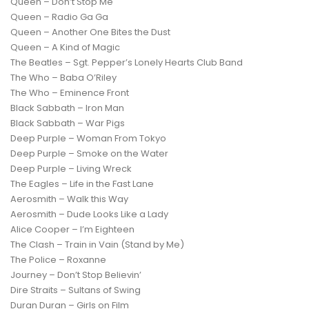
Queen – Don’t Stop Me
Queen – Radio Ga Ga
Queen – Another One Bites the Dust
Queen – A Kind of Magic
The Beatles – Sgt. Pepper’s Lonely Hearts Club Band
The Who – Baba O’Riley
The Who – Eminence Front
Black Sabbath – Iron Man
Black Sabbath – War Pigs
Deep Purple – Woman From Tokyo
Deep Purple – Smoke on the Water
Deep Purple – Living Wreck
The Eagles – Life in the Fast Lane
Aerosmith – Walk this Way
Aerosmith – Dude Looks Like a Lady
Alice Cooper – I’m Eighteen
The Clash – Train in Vain (Stand by Me)
The Police – Roxanne
Journey – Don’t Stop Believin’
Dire Straits – Sultans of Swing
Duran Duran – Girls on Film