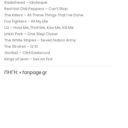
Radiohead – Idioteque
Red Hot Chili Peppers – Can’t Stop
The Killers – All These Things That I’ve Done
Foo Fighters – All My Life
U2 – Hold Me, Thrill Me, Kiss Me, Kill Me
Linkin Park – One Step Closer
The White Stripes – Seven Nation Army
The Strokes – 12 51
Gorillaz – Clint Eastwood
Kings of Leon – Sex on Fire
ΠΗΓΗ: » fanpage.gr