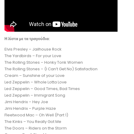
Η λίστα με τα τραγούδια:
Elvis Presley – Jailhouse Rock
The Yardbirds – For your Love
The Rolling Stones – Honky Tonk Women
The Rolling Stones – (I Can’t Get No) Satisfaction
Cream – Sunshine of your Love
Led Zeppelin – Whole Lotta Love
Led Zeppelin – Good Times, Bad Times
Led Zeppelin – Immigrant Song
Jimi Hendrix – Hey Joe
Jimi Hendrix – Purple Haze
Fleetwood Mac – Oh Well (Part 1)
The Kinks – You Really Got Me
The Doors – Riders on the Storm