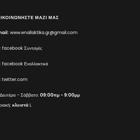
ΙΚΟΙΝΩΝΉΣΤΕ ΜΑΖΊ ΜΑΣ
ail:
www.enallaktika.gr@gmail.com
:
facebook Συνταγές
:
facebook Εναλλακτικά
:
twitter.com
Δευτέρα - Σάββατο:
09:00πμ - 9:00μμ
ριακή:
κλειστά
L