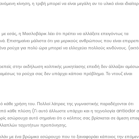
όμενη κίνηση, η τριβή μπορεί να είναι μεγάλη αν το υλικό είναι ιδιαίτε
 με εσάς, η Μασλοβάρικ λέει ότι πρέπει να αλλάξετε επειγόντως τα
νά. Επισημαίνει μάλιστα ότι για μερικούς ανθρώπους που είναι επιρρεπ
μένα ρούχα για πολύ ώρα μπορεί να ελλοχεύει πολλούς κινδύνους. (εκτό
πιρρεπείς στην εκδήλωση κολπικής μυκητίασης επειδή δεν άλλαζαν αμέσω
 αμέσως τα ρούχα σας δεν υπάρχει κάποιο πρόβλημα. Το ντουζ είναι
πό κάθε χρήση του. Πολλοί λάτρεις της γυμναστικής παραδέχονται ότι
ό κάθε πλύση (Γι αυτό άλλωστε υπάρχει και η τεχνολογία antiodor 
ρίς εσώρουχα αυτό σημαίνει ότι ο κόλπος σας βρίσκεται σε άμεση επα
 πολλαπλών ταχυτήτων προπόνησης.
ολάν με ένα βρώμικο εσώρουχο που το ξαναφοράει κάποιος την επόμε