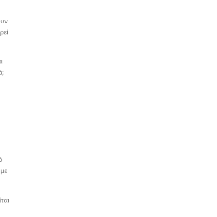
ουν
ρεί
ι
ά;
ό
 με
ται