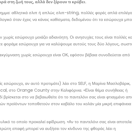
ορά στη ζωή τους, αλλά δεν ξέρουν τι κρύβει.
ίλημμα: αθλητικά σλιπ ή απλώς σλιπ-string, πολλές φορές απλά επιλέγ
ογικό όταν έχεις να κάνεις καθίσματα, δεδομένου ότι τα εσώρουχα μπο
ν χωρίς εσώρουχο μοιάζει αδιανόητη. Οι ανησυχίες τους είναι πολλές κα
τε φοράμε εσώρουχα για να καλύψουμε αυτούς τους δύο λόγους, σωστ
η εκγύμναση χωρίς εσώρουχα είναι ΟΚ, εφόσον βέβαια συνοδεύεται από
ίς εσώρουχο, αν αυτό προτιμάτε) λέει στο SELF, η Μαρίνα Μασλοβάρικ,
ical, στο Orange County στην Καλιφόρνια. «Είναι θέμα συνήθειας ή
δί βρίσκεται στο να βεβαιωθείτε ότι το παντελόνι σας είναι φτιαγμένο απ
κών προϊόντων τοποθετούν στον καβάλο του κολάν μία μικρή επιφάνεια
υλικό το οποίο προκαλεί εφίδρωση. «Αν το παντελόνι σας είναι αποτελεί
 πρώτη επαφή μπορεί να αυξήσει τον κίνδυνο της φθοράς λέει η