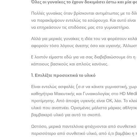
Όλες οι γυναίκες το έχουν δοκιμάσει έστω και μία φ
Πολλές γυναίκες όταν βρίσκονται αντιμέτωπες με το δ
να παρακάμψουν εντελώς τα εσώρουχα. Και αυτό είναι λ
να επηρεάσουν τις επιδόσεις μας στο γυμναστήριο.
Αλλά για μερικές γυναίκες η ιδέα του να φορέσουν κολά
αφορούν τόσο λόγους άνεσης όσο και υγιεινής. Άλλωσ
E λοιπόν είμαστε εδώ για να σας διαβεβαιώσουμε ότι 
κάποιους βασικούς και απλούς κανόνες.
1. Επιλέξτε προσεκτικά το υλικό
Είναι εντελώς ασφαλές (σ.σ να κάνετε γυμναστική, χωρ
καθηγήτρια Μαιευτικής και Γυναικολογίας στο ΗD Med
προτίμησης. Από άποψη υγιεινής είναι ΟΚ, λέει. Το κλει
υλικό που αναπνέει. Ορισμένες μάλιστα μάρκες αθλητι
βαμβακερό υλικό για αυτό το σκοπό.
Ωστόσο, μερικά παντελόνια φτιάχνονται από συνθετικό 
περισσότερο από συνθετικό υλικό, από ό,τι βαμβάκι η