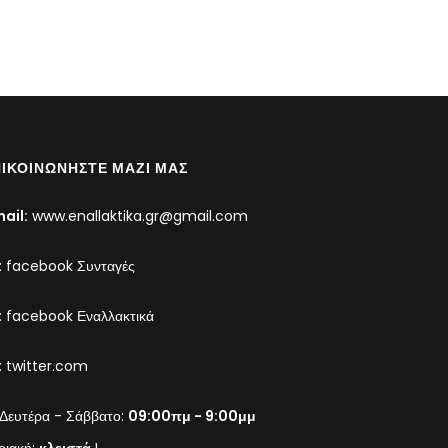
ΙΚΟΙΝΩΝΉΣΤΕ ΜΑΖΊ ΜΑΣ
ail:
www.enallaktika.gr@gmail.com
:
facebook Συνταγές
:
facebook Εναλλακτικά
:
twitter.com
Δευτέρα - Σάββατο:
09:00πμ - 9:00μμ
ριακή:
κλειστά
L