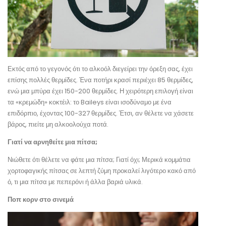
Εκτός από το γεγονός ότι το αλκοόλ διεγείρει την όρεξη σας, έχει
επίσης πολλές θερμίδες. Ένα ποτήρι κρασί περιέχει 85 θερμίδες,
ενώ μια μπύρα έχει 150-200 θερμίδες. Η χειρότερη επιλογή είναι
τα «κρεμώδη» κοκτέιλ: το Baileys είναι ισοδύναμο με ένα
επιδόρπιο, έχοντας 100-327 θερμίδες. Έτσι, αν θέλετε να χάσετε
βάρος, πιείτε μη αλκοολούχα ποτά.
Γιατί να αρνηθείτε μια πίτσα;
Νιώθετε ότι θέλετε να φάτε μια πίτσα; Γιατί όχι; Μερικά κομμάτια
χορτοφαγικής πίτσας σε λεπτή ζύμη προκαλεί λιγότερο κακό από
ό, τι μια πίτσα με πεπερόνι ή άλλα βαριά υλικά.
Ποπ κορν στο σινεμά