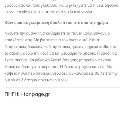
γοφούς σας και τους γλουτούς. Και μην ξεχνάτε να πίνετε άφθονο
νερό – περίπου 200-300 ml ανά 20 λεπτά χορού.
Κάντε μία συγκεκριμένη δουλειά του σπιτιού την ημέρα
Νιώθετε την ανάγκη να καθαρίσετε τα πάντα μόλις φύγουν οι
επισκέπτες σας; Μη βιαστείτε να το κάνετε αυτό. Κάντε
διαφορετικές δουλειές σε διαφορετικές ημέρες: σήμερα καθαρίστε
το σαλόνι, αύριο την κουζίνα και μεθαύριο το μπάνιο. Πιθανόν να
έχετε ακούσει ότι μόλις 45 λεπτά άσκησης μπορούν να έχουν
θετική επίδραση στο σώμα σας. Η ίδια αρχή ισχύει και εδώ. Θα
κάψετε πολύ περισσότερες θερμίδες, αν καθαρίζετε 30 λεπτά την
ημέρα σε διάστημα αρκετών ημερών.
ΠΗΓΗ: » fanpage.gr