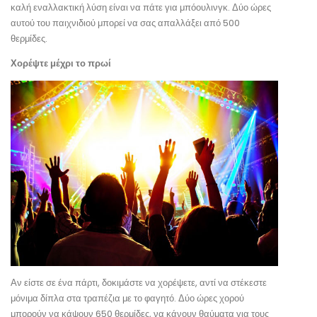
καλή εναλλακτική λύση είναι να πάτε για μπόουλινγκ. Δύο ώρες
αυτού του παιχνιδιού μπορεί να σας απαλλάξει από 500
θερμίδες.
Χορέψτε μέχρι το πρωί
Αν είστε σε ένα πάρτι, δοκιμάστε να χορέψετε, αντί να στέκεστε
μόνιμα δίπλα στα τραπέζια με το φαγητό. Δύο ώρες χορού
μπορούν να κάψουν 650 θερμίδες, να κάνουν θαύματα για τους