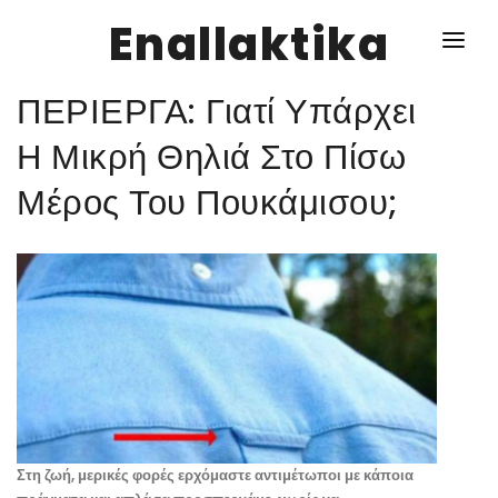
Enallaktika
ΠΕΡΙΕΡΓΑ: Γιατί Υπάρχει
NEWS
Η Μικρή Θηλιά Στο Πίσω
Μέρος Του Πουκάμισου;
ΥΓΕΙΑ
ΣΥΝΤΑΓΕΣ
ΔΙΑΦΟΡΑ
ΕΝΑΛΛΑΚΤΙΚΑ
ΑΥΤΑΡΚΕΙΑ
ΣΧΕΣΕΙΣ
Στη ζωή, μερικές φορές ερχόμαστε αντιμέτωποι με κάποια
ΚΑΛΛΙΕΡΓΕΙΕΣ