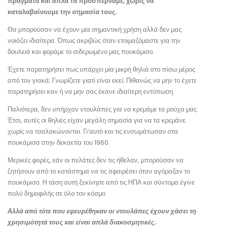
πράγματα και απλά τα προσπερνάμε, χωρίς να
καταλαβαίνουμε την σημασία τους.
Θα μπορούσαν να έχουν μία σημαντική χρήση αλλά δεν μας
νοιάζει ιδιαίτερα. Όπως ακριβώς όταν ετοιμαζόμαστε για την
δουλειά και φοράμε το σιδερωμένο μας πουκάμισο.
Έχετε παρατηρήσει πως υπάρχει μία μικρή θηλιά στο πίσω μέρος
από τον γιακά; Γνωρίζετε γιατί είναι εκεί; Πιθανώς να μην το έχετε
παρατηρήσει καν ή να μην σας έκανε ιδιαίτερη εντύπωση.
Παλιότερα, δεν υπήρχαν ντουλάπες για να κρεμάμε τα ρούχα μας.
Έτσι, αυτές οι θηλιές είχαν μεγάλη σημασία για να τα κρεμάνε
χωρίς να τσαλακώνονται. Γι’αυτό και τις ενσωμάτωσαν στα
πουκάμισα στην δεκαετία του 1960.
Μερικές φορές, εάν οι πελάτες δεν τις ήθελαν, μπορούσαν να
ζητήσουν από το κατάστημα να τις αφαιρέσει όταν αγόραζαν το
πουκάμισο. Η τάση αυτή ξεκίνησε από τις ΗΠΑ και σύντομα έγινε
πολύ δημοφιλής σε όλο τον κόσμο.
Αλλά από τότε που εφευρέθηκαν οι ντουλάπες έχουν χάσει τη
χρησιμότητά τους και είναι απλά διακοσμητικές.