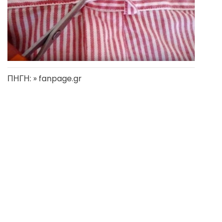
ΠΗΓΗ: » fanpage.gr