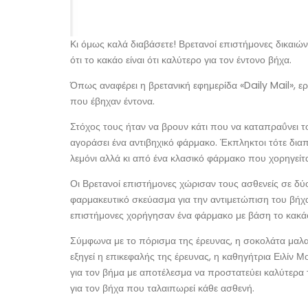
Κι όμως καλά διαβάσετε! Βρετανοί επιστήμονες δικαιώ
ότι το κακάο είναι ότι καλύτερο για τον έντονο βήχα.
Όπως αναφέρει η βρετανική εφημερίδα «Daily Mail», ερ
που έβηχαν έντονα.
Στόχος τους ήταν να βρουν κάτι που να καταπραΰνει τον
αγοράσει ένα αντιβηχικό φάρμακο. Έκπληκτοι τότε διαπί
λεμόνι αλλά κι από ένα κλασικό φάρμακο που χορηγείτα
Οι Βρετανοί επιστήμονες χώρισαν τους ασθενείς σε δύ
φαρμακευτικό σκεύασμα για την αντιμετώπιση του βήχα
επιστήμονες χορήγησαν ένα φάρμακο με βάση το κακά
Σύμφωνα με το πόρισμα της έρευνας, η σοκολάτα μαλα
εξηγεί η επικεφαλής της έρευνας, η καθηγήτρια Ειλίν 
για τον βήμα με αποτέλεσμα να προστατεύει καλύτερα τα
για τον βήχα που ταλαιπωρεί κάθε ασθενή.