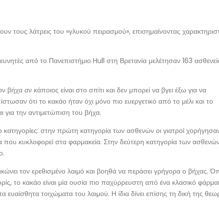
νουν τους λάτρεις του «γλυκού πειρασμού», επισημαίνοντας χαρακτηρισ
ευνητές από το Πανεπιστήμιο Hull στη Βρετανία μελέτησαν 163 ασθενεί
 βήχα αν κάποιος είναι στο σπίτι και δεν μπορεί να βγει έξω για να
στωσαν ότι το κακάο ήταν όχι μόνο πιο ευεργετικό από το μέλι και το
ι για την αντιμετώπιση του βήχα.
ο κατηγορίες: στην πρώτη κατηγορία των ασθενών οι γιατροί χορήγησα
 που κυκλοφορεί στα φαρμακεία. Στην δεύτερη κατηγορία των ασθενών,
ο.
κώνει τον ερεθισμένο λαιμό και βοηθά να περάσει γρήγορα ο βήχας. 
Μορίς, το κακάο είναι μία ουσία πιο παχύρρευστη από ένα κλασικό φάρμα
 ευαίσθητα τοιχώματα του λαιμού. Η ίδια δίνει επίσης τη δική της θεω