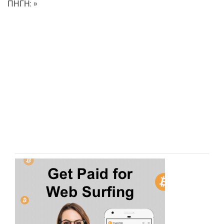
ΠΗΓΗ: »