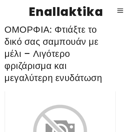
Enallaktika
ΟΜΟΡΦΙΑ: Φτιάξτε το
NEWS
δικό σας σαμπουάν με
μέλι – Λιγότερο
ΥΓΕΙΑ
φριζάρισμα και
ΣΥΝΤΑΓΕΣ
μεγαλύτερη ενυδάτωση
ΔΙΑΦΟΡΑ
ΕΝΑΛΛΑΚΤΙΚΑ
ΑΥΤΑΡΚΕΙΑ
ΣΧΕΣΕΙΣ
ΚΑΛΛΙΕΡΓΕΙΕΣ