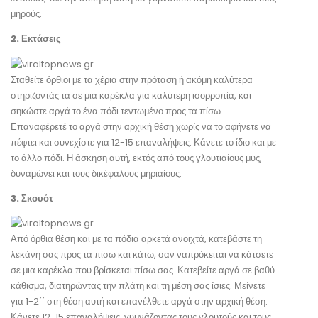
μηρούς.
2. Εκτάσεις
Σταθείτε όρθιοι με τα χέρια στην πρόταση ή ακόμη καλύτερα
στηρίζοντάς τα σε μια καρέκλα για καλύτερη ισορροπία, και
σηκώστε αργά το ένα πόδι τεντωμένο προς τα πίσω.
Επαναφέρετέ το αργά στην αρχική θέση χωρίς να το αφήνετε να
πέφτει και συνεχίστε για 12-15 επαναλήψεις. Κάνετε το ίδιο και με
το άλλο πόδι. Η άσκηση αυτή, εκτός από τους γλουτιαίους μυς,
δυναμώνει και τους δικέφαλους μηριαίους.
3. Σκουότ
Από όρθια θέση και με τα πόδια αρκετά ανοιχτά, κατεβάστε τη
λεκάνη σας προς τα πίσω και κάτω, σαν ναπρόκειται να κάτσετε
σε μια καρέκλα που βρίσκεται πίσω σας. Κατεβείτε αργά σε βαθύ
κάθισμα, διατηρώντας την πλάτη και τη μέση σας ίσιες. Μείνετε
για 1-2΄΄ στη θέση αυτή και επανέλθετε αργά στην αρχική θέση.
Κάνετε 12-15 επαναλήψεις, γυμνάζοντας τους γλουτούς και τους