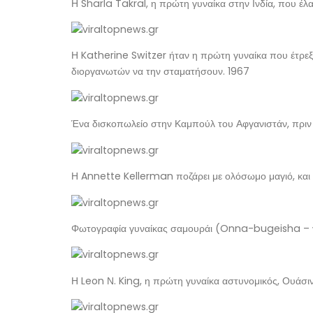
Η Sharla Takral, η πρώτη γυναίκα στην Ινδία, που έλαβ
Η Katherine Switzer ήταν η πρώτη γυναίκα που έτρε
διοργανωτών να την σταματήσουν. 1967
Ένα δισκοπωλείο στην Καμπούλ του Αφγανιστάν, πριν έ
Η Annette Kellerman ποζάρει με ολόσωμο μαγιό, και ε
Φωτογραφία γυναίκας σαμουράι (Onna-bugeisha – γυνα
Η Leon Ν. King, η πρώτη γυναίκα αστυνομικός, Ουάσιν