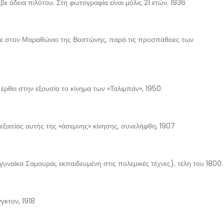
ε άδεια πιλότου. Στη φωτογραφία είναι μόλις 21 ετών. 1936
ξε στον Μαραθώνιο της Βοστώνης, παρά τις προσπάθειες των
ρθει στην εξουσία το κίνημα των «Ταλιμπάν», 1950.
ξαιτίας αυτής της «άσεμνης» κίνησης, συνελήφθη, 1907
ίκα Σαμουράι, εκπαιδευμένη στις πολεμικές τέχνες), τέλη του 1800.
γκτον, 1918