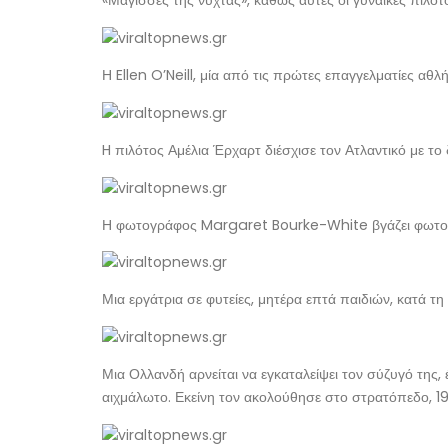
«Μάγισσες της νύχτας», καθώς αυτές οι γυναίκες πιλότο
Η Ellen O’Neill, μία από τις πρώτες επαγγελματίες αθ
H πιλότος Αμέλια Έρχαρτ διέσχισε τον Ατλαντικό με το
Η φωτογράφος Margaret Bourke-White βγάζει φωτογρ
Μια εργάτρια σε φυτείες, μητέρα επτά παιδιών, κατά τ
Μια Ολλανδή αρνείται να εγκαταλείψει τον σύζυγό της,
αιχμάλωτο. Εκείνη τον ακολούθησε στο στρατόπεδο, 