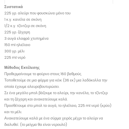
Συστατικά
225 γρ. αλεύρι που φουσκώνει μόνο του
1 κ.γ. κανέλα σε σκόνη
1/2 κ.γ. τζίντζερ σε σκόνη
225 γρ. ζάχαρη
3 αυγά ελαφρά χτυπημένα
150 ml ηλιέλαιο
300 γρ. μέλι
225 ml νερό
Μέθοδος Εκτέλεσης
Προθερμαίνουμε το φούρνο στους 160 βαθμούς.
Τοποθετούμε σε μια φόρμα για κέικ (36 εκ) μια λαδόκολλα την
οποία έχουμε αλευροβουτυρώσει.
Σε ένα μεγάλο μπολ βάζουμε το αλεύρι, την κανέλα, το τζίντζερ
και τη ζάχαρη και ανακατεύουμε καλά.
Προσθέτουμε στο μπολ τα αυγά, το ηλιέλαιο, 225 ml νερό (κρύο)
και το μέλι.
Ανακατεύουμε καλά με ένα σύρμα χειρός μέχρι το αλεύρι να
διαλυθεί. (το μείγμα θα είναι νερουλό)