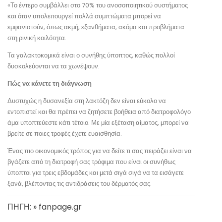
«Το έντερο συμβάλλει στο 70% του ανοσοποιητικού συστήματος
και όταν υπολειτουργεί πολλά συμπτώματα μπορεί να
εμφανιστούν, όπως ακμή, εξανθήματα, ακόμα και προβλήματα
στη ρινική κοιλότητα.
Τα γαλακτοκομικά είναι ο συνήθης ύποπτος, καθώς πολλοί
δυσκολεύονται να τα χωνέψουν.
Πώς να κάνετε τη διάγνωση
Δυστυχώς η δυσανεξία στη λακτόζη δεν είναι εύκολο να
εντοπιστεί και θα πρέπει να ζητήσετε βοήθεια από διατροφολόγο
άμα υποπτεύεστε κάτι τέτοιο. Με μία εξέταση αίματος, μπορεί να
βρείτε σε ποιες τροφές έχετε ευαισθησία.
Ένας πιο οικονομικός τρόπος για να δείτε τι σας πειράζει είναι να
βγάζετε από τη διατροφή σας τρόφιμα που είναι οι συνήθως
ύποπτοι για τρεις εβδομάδες και μετά σιγά σιγά να τα εισάγετε
ξανά, βλέποντας τις αντιδράσεις του δέρματός σας.
ΠΗΓΗ: » fanpage.gr