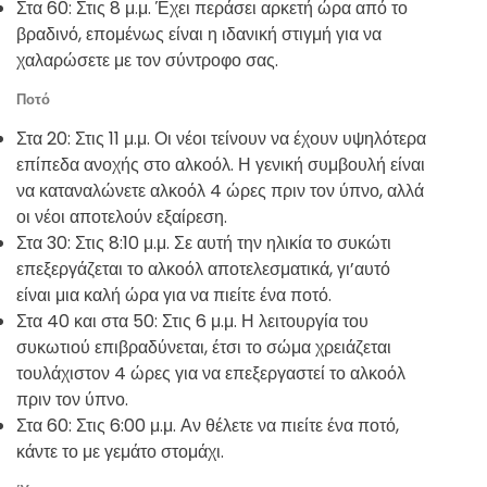
Στα 60: Στις 8 μ.μ. Έχει περάσει αρκετή ώρα από το
βραδινό, επομένως είναι η ιδανική στιγμή για να
χαλαρώσετε με τον σύντροφο σας.
Ποτό
Στα 20: Στις 11 μ.μ. Οι νέοι τείνουν να έχουν υψηλότερα
επίπεδα ανοχής στο αλκοόλ. Η γενική συμβουλή είναι
να καταναλώνετε αλκοόλ 4 ώρες πριν τον ύπνο, αλλά
οι νέοι αποτελούν εξαίρεση.
Στα 30: Στις 8:10 μ.μ. Σε αυτή την ηλικία το συκώτι
επεξεργάζεται το αλκοόλ αποτελεσματικά, γι’αυτό
είναι μια καλή ώρα για να πιείτε ένα ποτό.
Στα 40 και στα 50: Στις 6 μ.μ. Η λειτουργία του
συκωτιού επιβραδύνεται, έτσι το σώμα χρειάζεται
τουλάχιστον 4 ώρες για να επεξεργαστεί το αλκοόλ
πριν τον ύπνο.
Στα 60: Στις 6:00 μ.μ. Αν θέλετε να πιείτε ένα ποτό,
κάντε το με γεμάτο στομάχι.