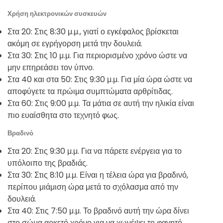
Χρήση ηλεκτρονικών συσκευών
Στα 20: Στις 8:30 μ.μ., γιατί ο εγκέφαλος βρίσκεται
ακόμη σε εγρήγορση μετά την δουλειά.
Στα 30: Στις 10 μ.μ. Για περιορισμένο χρόνο ώστε να
μην επηρεάσει τον ύπνο.
Στα 40 και στα 50: Στις 9:30 μ.μ. Για μία ώρα ώστε να
αποφύγετε τα πρώιμα συμπτώματα αρθρίτιδας.
Στα 60: Στις 9:00 μ.μ. Τα μάτια σε αυτή την ηλικία είναι
πιο ευαίσθητα στο τεχνητό φως.
Βραδινό
Στα 20: Στις 9:30 μ.μ. Για να πάρετε ενέργεια για το
υπόλοιπο της βραδιάς.
Στα 30: Στις 8:10 μ.μ. Είναι η τέλεια ώρα για βραδινό,
περίπου μιάμιση ώρα μετά το σχόλασμα από την
δουλειά.
Στα 40: Στις 7:50 μ.μ. Το βραδινό αυτή την ώρα δίνει
στο σώμα αρκετό χρόνο για να χωνέψει το φαγητό