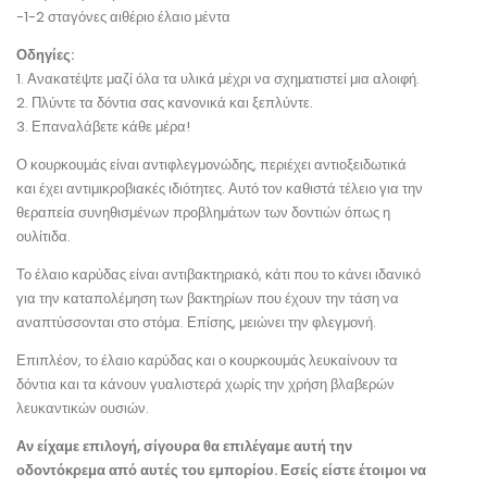
-1-2 σταγόνες αιθέριο έλαιο μέντα
Οδηγίες:
1. Ανακατέψτε μαζί όλα τα υλικά μέχρι να σχηματιστεί μια αλοιφή.
2. Πλύντε τα δόντια σας κανονικά και ξεπλύντε.
3. Επαναλάβετε κάθε μέρα!
Ο κουρκουμάς είναι αντιφλεγμονώδης, περιέχει αντιοξειδωτικά
και έχει αντιμικροβιακές ιδιότητες. Αυτό τον καθιστά τέλειο για την
θεραπεία συνηθισμένων προβλημάτων των δοντιών όπως η
ουλίτιδα.
Το έλαιο καρύδας είναι αντιβακτηριακό, κάτι που το κάνει ιδανικό
για την καταπολέμηση των βακτηρίων που έχουν την τάση να
αναπτύσσονται στο στόμα. Επίσης, μειώνει την φλεγμονή.
Επιπλέον, το έλαιο καρύδας και ο κουρκουμάς λευκαίνουν τα
δόντια και τα κάνουν γυαλιστερά χωρίς την χρήση βλαβερών
λευκαντικών ουσιών.
Αν είχαμε επιλογή, σίγουρα θα επιλέγαμε αυτή την
οδοντόκρεμα από αυτές του εμπορίου. Εσείς είστε έτοιμοι να